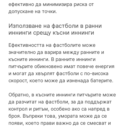
ефективно да минимизира риска от
допускане на точки.
Използване на фастболи в ранни
иннинги срещу късни иннинги
Ефективността на фастболите може
значително да варира между ранните и
късните иннинги. В ранните иннинги
питчърите обикновено имат повече енергия
и могат да хвърлят фастболи с по-висока
скорост, което може да изненада батерите.
Обратно, в късните иннинги питчърите може
да разчитат на фастболи, за да поддържат
контрол и ритъм, особено ако са напред в
броя. Въпреки това, умората може да се
появи, което прави важно да се смесват и