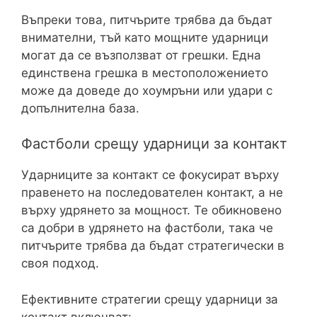
Въпреки това, питчърите трябва да бъдат
внимателни, тъй като мощните ударници
могат да се възползват от грешки. Една
единствена грешка в местоположението
може да доведе до хоумръни или удари с
допълнителна база.
Фастболи срещу ударници за контакт
Ударниците за контакт се фокусират върху
правенето на последователен контакт, а не
върху удрянето за мощност. Те обикновено
са добри в удрянето на фастболи, така че
питчърите трябва да бъдат стратегически в
своя подход.
Ефективните стратегии срещу ударници за
контакт включват: