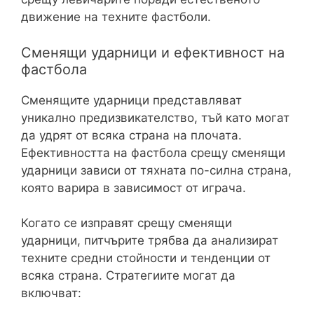
движение на техните фастболи.
Сменящи ударници и ефективност на
фастбола
Сменящите ударници представляват
уникално предизвикателство, тъй като могат
да удрят от всяка страна на плочата.
Ефективността на фастбола срещу сменящи
ударници зависи от тяхната по-силна страна,
която варира в зависимост от играча.
Когато се изправят срещу сменящи
ударници, питчърите трябва да анализират
техните средни стойности и тенденции от
всяка страна. Стратегиите могат да
включват: