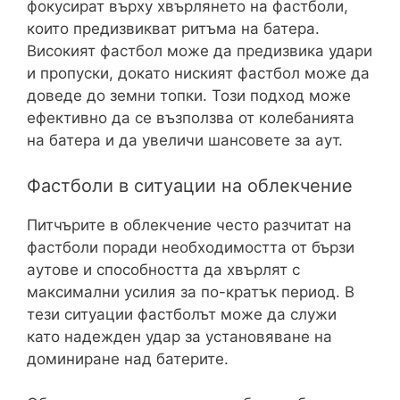
фокусират върху хвърлянето на фастболи,
които предизвикват ритъма на батера.
Високият фастбол може да предизвика удари
и пропуски, докато ниският фастбол може да
доведе до земни топки. Този подход може
ефективно да се възползва от колебанията
на батера и да увеличи шансовете за аут.
Фастболи в ситуации на облекчение
Питчърите в облекчение често разчитат на
фастболи поради необходимостта от бързи
аутове и способността да хвърлят с
максимални усилия за по-кратък период. В
тези ситуации фастболът може да служи
като надежден удар за установяване на
доминиране над батерите.