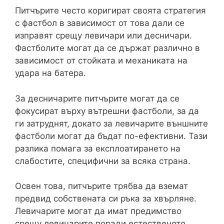
Питчърите често коригират своята стратегия
с фастбол в зависимост от това дали се
изправят срещу левичари или десничари.
Фастболите могат да се държат различно в
зависимост от стойката и механиката на
удара на батера.
За десничарите питчърите могат да се
фокусират върху вътрешни фастболи, за да
ги затруднят, докато за левичарите външните
фастболи могат да бъдат по-ефективни. Тази
разлика помага за експлоатирането на
слабостите, специфични за всяка страна.
Освен това, питчърите трябва да вземат
предвид собствената си ръка за хвърляне.
Левичарите могат да имат предимство
срещу левичарите поради естественото