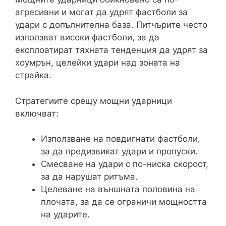
агресивни и могат да удрят фастболи за
удари с допълнителна база. Питчърите често
използват високи фастболи, за да
експлоатират тяхната тенденция да удрят за
хоумрън, целейки удари над зоната на
страйка.
Стратегиите срещу мощни ударници
включват:
Използване на повдигнати фастболи,
за да предизвикат удари и пропуски.
Смесване на удари с по-ниска скорост,
за да нарушат ритъма.
Целеване на външната половина на
плочата, за да се ограничи мощността
на ударите.