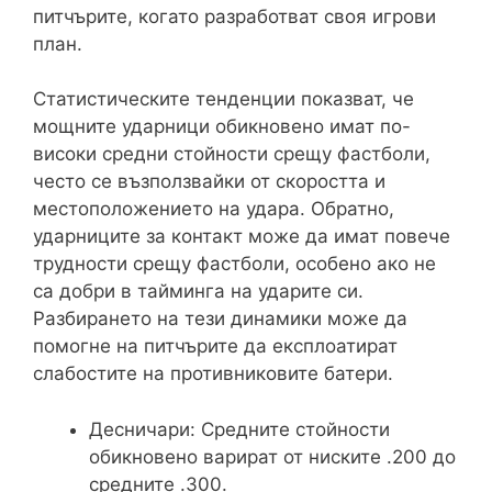
питчърите, когато разработват своя игрови
план.
Статистическите тенденции показват, че
мощните ударници обикновено имат по-
високи средни стойности срещу фастболи,
често се възползвайки от скоростта и
местоположението на удара. Обратно,
ударниците за контакт може да имат повече
трудности срещу фастболи, особено ако не
са добри в тайминга на ударите си.
Разбирането на тези динамики може да
помогне на питчърите да експлоатират
слабостите на противниковите батери.
Десничари: Средните стойности
обикновено варират от ниските .200 до
средните .300.