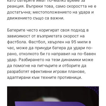
като батерите имат по-малко време за
реакция. Въпреки това, само скоростта не е
достатъчна; местоположението на удара и
движението също са важни.
Батерите често коригират своя подход в
зависимост от възприетата скорост на
фастбола. Фастбол, хвърлен на 95 мили в
час, може да принуди батера да удари по-
рано, отколкото би го направил на по-бавен
удар. Разбирането на тези динамики може
да помогне на питчърите и отборите да
разработят ефективни игрови планове,
адаптирани към техните противници.