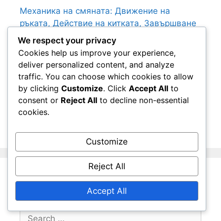
Механика на смяната: Движение на
ръката, Действие на китката, Завършване
Бърз удар: ъгъл, захват, заблуда на батера
We respect your privacy
Cookies help us improve your experience,
Предизвикателни завъртания: Стратегии,
deliver personalized content, and analyze
Хват, Видове подавания
traffic. You can choose which cookies to allow
Стратегия за Fastball: Ситуационно
by clicking
Customize
. Click
Accept All
to
хвърляне, Анализ на батера
consent or
Reject All
to decline non-essential
Changeup Insights: Съвети за треньори,
cookies.
Развитие на играчи
Customize
Reject All
Търсене
Accept All
Search