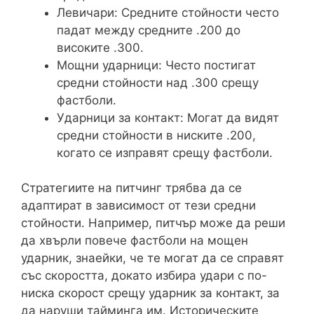
Левичари: Средните стойности често
падат между средните .200 до
високите .300.
Мощни ударници: Често постигат
средни стойности над .300 срещу
фастболи.
Ударници за контакт: Могат да видят
средни стойности в ниските .200,
когато се изправят срещу фастболи.
Стратегиите на питчинг трябва да се
адаптират в зависимост от тези средни
стойности. Например, питчър може да реши
да хвърли повече фастболи на мощен
ударник, знаейки, че те могат да се справят
със скоростта, докато избира удари с по-
ниска скорост срещу ударник за контакт, за
да наруши тайминга им. Историческите