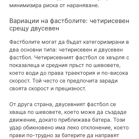
минимизира риска от нараняване.
Вариации на фастболите: четирисевен
срещу двусевен
Фастболите могат да бъдат категоризирани в
два основни типа: четирисевен и двусевен
фастбол. Четирисевният фастбол се хвърля с
показалеца и средния пръст по шевовете,
което води до права траектория и по-висока
скорост. Той често се предпочита заради
своята скорост и прецизност.
От друга страна, двусевният фастбол се
хваща по шевовете, което може да създаде
движение, докато приближава батера. Този
удар обикновено има леко отклонение, което
прави по-трудно за батерите да направят