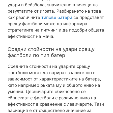
удари в бейзбола, значително влияещи на
резултатите от играта. Разбирането на това
как различните
типове батери
се представят
срещу фастболи може да информира
стратегиите на питчинг и да подобри общата
ефективност на мача.
Средни стойности на удари срещу
фастболи по тип батер
Средните стойности на ударите срещу
фастболи могат да варират значително в
зависимост от характеристиките на батера,
като например ръката му и общото ниво на
умения. Десничарите обикновено се
сблъскват с фастболи с различно ниво на
ефективност в сравнение с левичарите. Тази
вариация е от съществено значение за