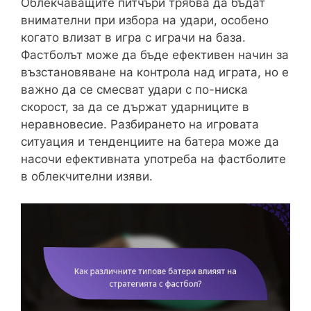
Облекчаващите питчъри трябва да бъдат
внимателни при избора на удари, особено
когато влизат в игра с играчи на база.
Фастболът може да бъде ефективен начин за
възстановяване на контрола над играта, но е
важно да се смесват удари с по-ниска
скорост, за да се държат ударниците в
неравновесие. Разбирането на игровата
ситуация и тенденциите на батера може да
насочи ефективната употреба на фастболите
в облекчителни изяви.