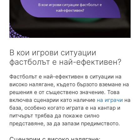
В кои игрови ситуации
фастболът е най-ефективен?
Фастболът е най-ефективен в ситуации на
високо налягане, където бързото вземане на
решения е от съществено значение. Това
включва сценарии като наличие
на играчи
на
база, особено когато играта е на кантар и
питчърът трябва да покаже силно
представяне, за да запази предимството.
Сценарии с високо налягане: