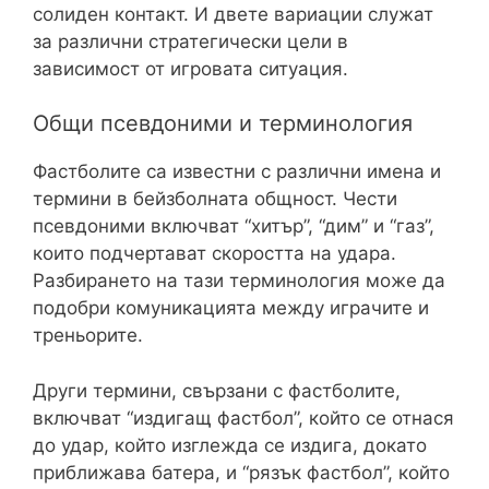
солиден контакт. И двете вариации служат
за различни стратегически цели в
зависимост от игровата ситуация.
Общи псевдоними и терминология
Фастболите са известни с различни имена и
термини в бейзболната общност. Чести
псевдоними включват “хитър”, “дим” и “газ”,
които подчертават скоростта на удара.
Разбирането на тази терминология може да
подобри комуникацията между играчите и
треньорите.
Други термини, свързани с фастболите,
включват “издигащ фастбол”, който се отнася
до удар, който изглежда се издига, докато
приближава батера, и “рязък фастбол”, който