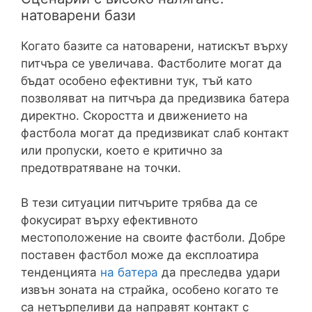
натоварени бази
Когато базите са натоварени, натискът върху
питчъра се увеличава. Фастболите могат да
бъдат особено ефективни тук, тъй като
позволяват на питчъра да предизвика батера
директно. Скоростта и движението на
фастбола могат да предизвикат слаб контакт
или пропуски, което е критично за
предотвратяване на точки.
В тези ситуации питчърите трябва да се
фокусират върху ефективното
местоположение на своите фастболи. Добре
поставен фастбол може да експлоатира
тенденцията
на батера
да преследва удари
извън зоната на страйка, особено когато те
са нетърпеливи да направят контакт с