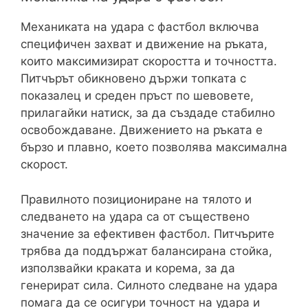
Механиката на удара с фастбол включва
специфичен захват и движение на ръката,
които максимизират скоростта и точността.
Питчърът обикновено държи топката с
показалец и среден пръст по шевовете,
прилагайки натиск, за да създаде стабилно
освобождаване. Движението на ръката е
бързо и плавно, което позволява максимална
скорост.
Правилното позициониране на тялото и
следването на удара са от съществено
значение за ефективен фастбол. Питчърите
трябва да поддържат балансирана стойка,
използвайки краката и корема, за да
генерират сила. Силното следване на удара
помага да се осигури точност на удара и