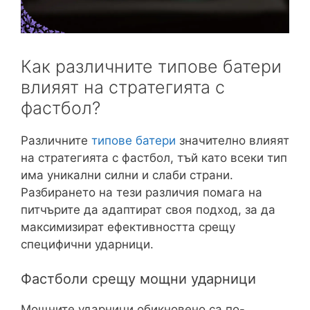
Как различните типове батери
влияят на стратегията с
фастбол?
Различните
типове батери
значително влияят
на стратегията с фастбол, тъй като всеки тип
има уникални силни и слаби страни.
Разбирането на тези различия помага на
питчърите да адаптират своя подход, за да
максимизират ефективността срещу
специфични ударници.
Фастболи срещу мощни ударници
Мощните ударници обикновено са по-