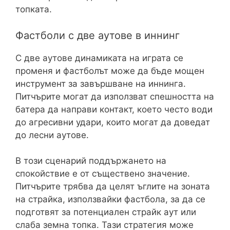
топката.
Фастболи с две аутове в иннинг
С две аутове динамиката на играта се
променя и фастболът може да бъде мощен
инструмент за завършване на иннинга.
Питчърите могат да използват спешността на
батера да направи контакт, което често води
до агресивни удари, които могат да доведат
до лесни аутове.
В този сценарий поддържането на
спокойствие е от съществено значение.
Питчърите трябва да целят ъглите на зоната
на страйка, използвайки фастбола, за да се
подготвят за потенциален страйк аут или
слаба земна топка. Тази стратегия може