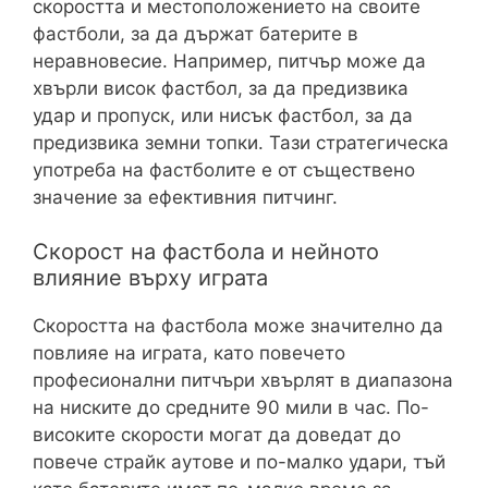
скоростта и местоположението на своите
фастболи, за да държат батерите в
неравновесие. Например, питчър може да
хвърли висок фастбол, за да предизвика
удар и пропуск, или нисък фастбол, за да
предизвика земни топки. Тази стратегическа
употреба на фастболите е от съществено
значение за ефективния питчинг.
Скорост на фастбола и нейното
влияние върху играта
Скоростта на фастбола може значително да
повлияе на играта, като повечето
професионални питчъри хвърлят в диапазона
на ниските до средните 90 мили в час. По-
високите скорости могат да доведат до
повече страйк аутове и по-малко удари, тъй