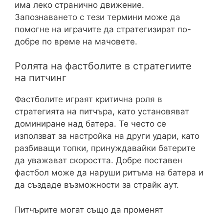
има леко странично движение.
Запознаването с тези термини може да
помогне на играчите да стратегизират по-
добре по време на мачовете.
Ролята на фастболите в стратегиите
на питчинг
Фастболите играят критична роля в
стратегията на питчъра, като установяват
доминиране над батера. Те често се
използват за настройка на други удари, като
разбиващи топки, принуждавайки батерите
да уважават скоростта. Добре поставен
фастбол може да наруши ритъма на батера и
да създаде възможности за страйк аут.
Питчърите могат също да променят