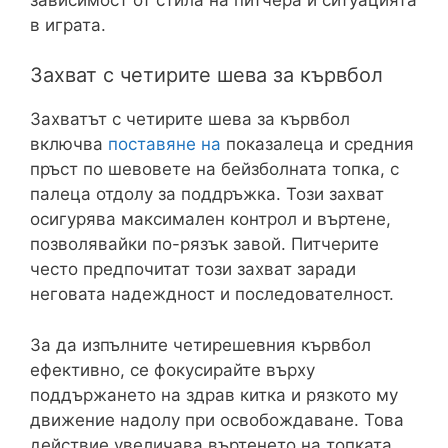
в играта.
Захват с четирите шева за кървбол
Захватът с четирите шева за кървбол
включва
поставяне на
показалеца и средния
пръст по шевовете на бейзболната топка, с
палеца отдолу за поддръжка. Този захват
осигурява максимален контрол и въртене,
позволявайки по-рязък завой. Питчерите
често предпочитат този захват заради
неговата надеждност и последователност.
За да изпълните четирешевния кървбол
ефективно, се фокусирайте върху
поддържането на здрав китка и рязкото му
движение надолу при освобождаване. Това
действие увеличава въртенето на топката,