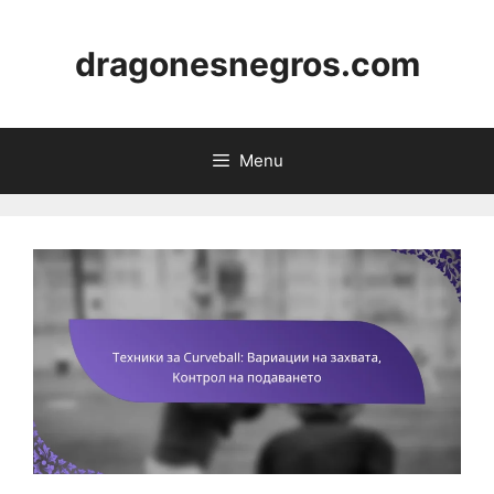
Skip
to
dragonesnegros.com
content
Menu