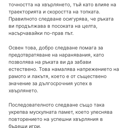
точността на хвърлянето, тъй като влияе на
траекторията и скоростта на топката.
Правилното следване осигурява, че ръката
ви продължава в посоката на целта,
насърчавайки по-прав път.
Освен това, добро следване помага за
предотвратяване на наранявания, като
позволява на ръката ви да забави
естествено. Това намалява напрежението на
рамото и лакътя, което е от съществено
значение за дългосрочния успех в
хвърлянето.
Последователното следване също така
укрепва мускулната памет, което улеснява
повторението на успешни хвърляния в
бъдещи игри.