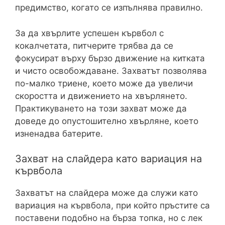
предимство, когато се изпълнява правилно.
За да хвърлите успешен кървбол с
кокалчетата, питчерите трябва да се
фокусират върху бързо движение на китката
и чисто освобождаване. Захватът позволява
по-малко триене, което може да увеличи
скоростта и движението на хвърлянето.
Практикуването на този захват може да
доведе до опустошително хвърляне, което
изненадва батерите.
Захват на слайдера като вариация на
кървбола
Захватът на слайдера може да служи като
вариация на кървбола, при който пръстите са
поставени подобно на бърза топка, но с лек