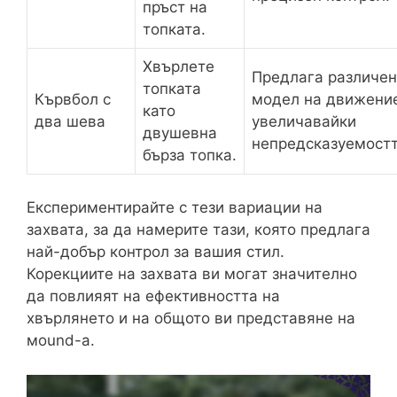
пръст на
топката.
Хвърлете
Предлага различен
топката
Кървбол с
модел на движени
като
два шева
увеличавайки
двушевна
непредсказуемостт
бърза топка.
Експериментирайте с тези вариации на
захвата, за да намерите тази, която предлага
най-добър контрол за вашия стил.
Корекциите на захвата ви могат значително
да повлияят на ефективността на
хвърлянето и на общото ви представяне на
мound-а.