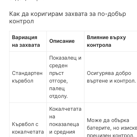
Как да коригирам захвата за по-добър
контрол
Вариация
Влияние върху
Описание
на захвата
контрола
Показалец и
среден
Стандартен
пръст
Осигурява добро
кървбол
отгоре,
въртене и контрол.
палец
отдолу.
Кокалчетата
на
Може да обърка
Кървбол с
показалеца
батерите, но изиск
кокалчетата
и средния
прецизен контрол.