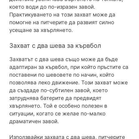
което води до по-изразен завой.
Практикуването на този захват може да
помогне на питчерите да развият силно
усещане за хвърлянето.
Захват с два шева за кървбол
Захватът с два шева също може да бъде
адаптиран за кървбол, при който пръстите са
поставени по шевовете по начин, който
позволява леко движение. Този захват може
да създаде по-субтилен завой, което
затруднява батерите да предвидят
хвърлянето. Той е особено полезен в
ситуации, когато се желае по-малко
драматичен завой.
Използвайки захвата с два шева, питчерите