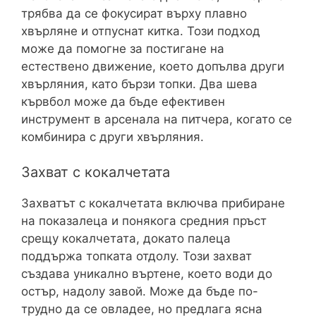
трябва да се фокусират върху плавно
хвърляне и отпуснат китка. Този подход
може да помогне за постигане на
естествено движение, което допълва други
хвърляния, като бързи топки. Два шева
кървбол може да бъде ефективен
инструмент в арсенала на питчера, когато се
комбинира с други хвърляния.
Захват с кокалчетата
Захватът с кокалчетата включва прибиране
на показалеца и понякога средния пръст
срещу кокалчетата, докато палеца
поддържа топката отдолу. Този захват
създава уникално въртене, което води до
остър, надолу завой. Може да бъде по-
трудно да се овладее, но предлага ясна