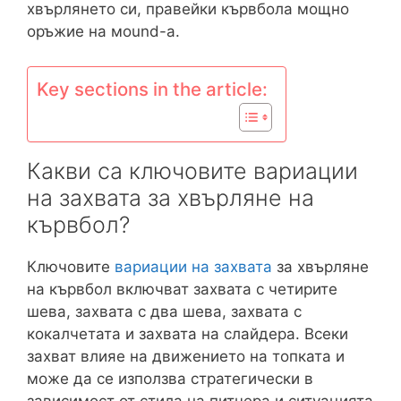
хвърлянето си, правейки кървбола мощно
оръжие на мound-а.
Key sections in the article:
Какви са ключовите вариации
на захвата за хвърляне на
кървбол?
Ключовите
вариации на захвата
за хвърляне
на кървбол включват захвата с четирите
шева, захвата с два шева, захвата с
кокалчетата и захвата на слайдера. Всеки
захват влияе на движението на топката и
може да се използва стратегически в
зависимост от стила на питчера и ситуацията