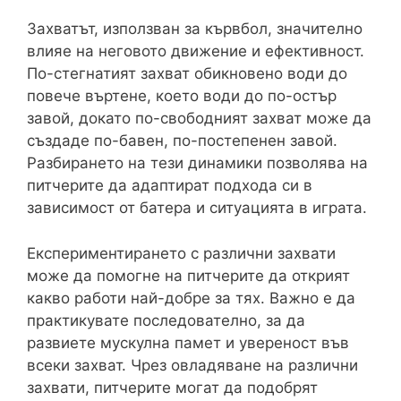
Захватът, използван за кървбол, значително
влияе на неговото движение и ефективност.
По-стегнатият захват обикновено води до
повече въртене, което води до по-остър
завой, докато по-свободният захват може да
създаде по-бавен, по-постепенен завой.
Разбирането на тези динамики позволява на
питчерите да адаптират подхода си в
зависимост от батера и ситуацията в играта.
Експериментирането с различни захвати
може да помогне на питчерите да открият
какво работи най-добре за тях. Важно е да
практикувате последователно, за да
развиете мускулна памет и увереност във
всеки захват. Чрез овладяване на различни
захвати, питчерите могат да подобрят