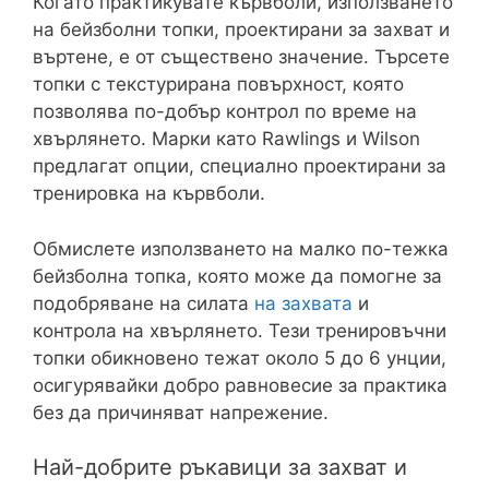
Когато практикувате кървболи, използването
на бейзболни топки, проектирани за захват и
въртене, е от съществено значение. Търсете
топки с текстурирана повърхност, която
позволява по-добър контрол по време на
хвърлянето. Марки като Rawlings и Wilson
предлагат опции, специално проектирани за
тренировка на кървболи.
Обмислете използването на малко по-тежка
бейзболна топка, която може да помогне за
подобряване на силата
на захвата
и
контрола на хвърлянето. Тези тренировъчни
топки обикновено тежат около 5 до 6 унции,
осигурявайки добро равновесие за практика
без да причиняват напрежение.
Най-добрите ръкавици за захват и